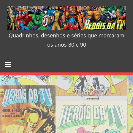
Skip
to
content
Quadrinhos, desenhos e séries que marcaram
Heróis
os anos 80 e 90
da
TV
–
Quadrinhos
desenhos
e