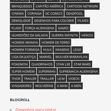
BRINQUEDOS
CAPITÃO AMÉRICA
CARTOON NETWORK
CINEMA
CORINGA
DC COMICS
DEADPOOL
DEMOLIDOR
DESENHOS PARA COLORIR
FILMES
FLASH
FORÇA ALIENIGENA
GAMES
GUARDIÕES DA GALAXIA
GUERRA INFINITA
HEROIS
HOMEM ARANHA
HOMEM DE FERRO
HOMEM FORMIGA
HULK
IMAGENS
LEGO
LIGA DA JUSTIÇA
MARVEL
MULHER MARAVILHA
POKEMON
QUADRINHOS
STAN LEE
STAR WARS
SUPER HOMEM
SUPERMAN
SUPREMACIA ALIENIGENA
THOR
TRAILER
TRAILLER
UCM
VIDEOS
VINGADORES
WOLVERINE
X-MAN
X-MEN
BLOGROLL
Desenhos para pintar