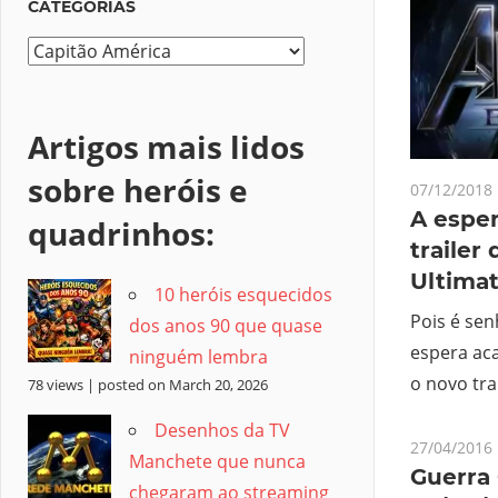
CATEGORIAS
Categorias
Artigos mais lidos
sobre heróis e
07/12/2018
A esper
quadrinhos:
trailer
Ultimat
10 heróis esquecidos
Pois é se
dos anos 90 que quase
espera aca
ninguém lembra
o novo tra
78 views
|
posted on March 20, 2026
Desenhos da TV
27/04/2016
Manchete que nunca
Guerra 
chegaram ao streaming