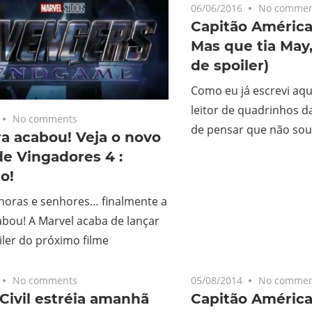
06/06/2016
No commen
Capitão América–
Mas que tia May,
de spoiler)
Como eu já escrevi aqu
leitor de quadrinhos d
No comments
de pensar que não sou
a acabou! Veja o novo
 de Vingadores 4 :
o!
nhoras e senhores… finalmente a
bou! A Marvel acaba de lançar
iler do próximo filme
No comments
05/08/2014
No commen
Civil estréia amanhã
Capitão América