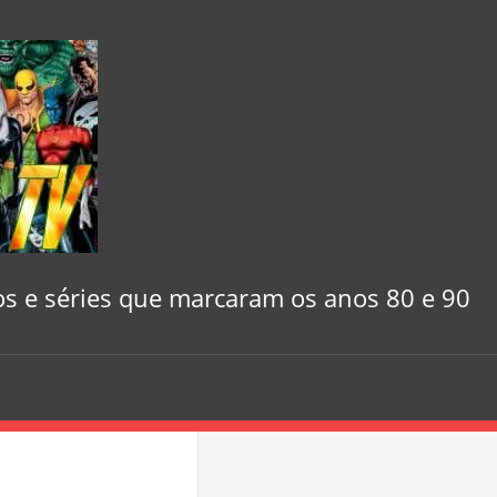
Heróis
da
TV
–
s e séries que marcaram os anos 80 e 90
Quadrinhos,
desenhos
e