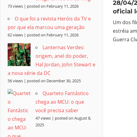
28/04/2
73 views
|
posted on February 11, 2026
oficial
O que foi a revista Heróis da TV e
Um dos fi
por que ela marcou uma geração
estréia am
62 views
|
posted on February 11, 2026
Guerra Cív
Lanternas Verdes:
origem, anel do poder,
Hal Jordan, John Stewart e
a nova série da DC
56 views
|
posted on December 30, 2025
Quarteto Fantástico
chega ao MCU: o que
você precisa saber
47 views
|
posted on August 8,
2025