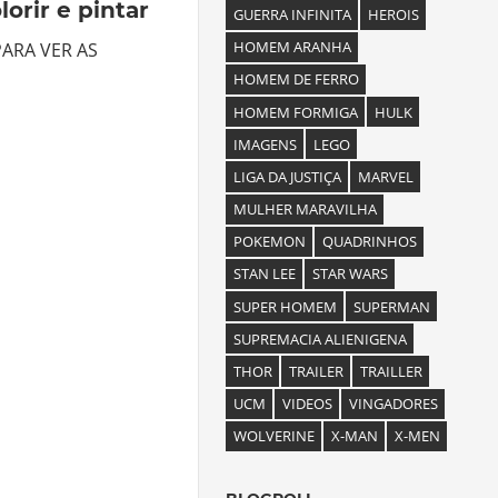
lorir e pintar
GUERRA INFINITA
HEROIS
HOMEM ARANHA
ARA VER AS
HOMEM DE FERRO
HOMEM FORMIGA
HULK
IMAGENS
LEGO
LIGA DA JUSTIÇA
MARVEL
MULHER MARAVILHA
POKEMON
QUADRINHOS
STAN LEE
STAR WARS
SUPER HOMEM
SUPERMAN
SUPREMACIA ALIENIGENA
THOR
TRAILER
TRAILLER
UCM
VIDEOS
VINGADORES
WOLVERINE
X-MAN
X-MEN