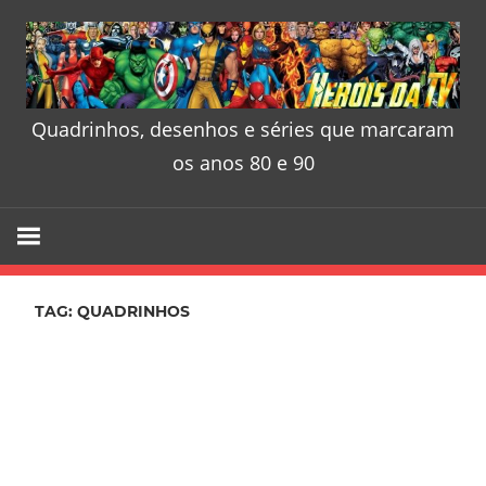
Skip
to
content
Quadrinhos, desenhos e séries que marcaram
Heróis
os anos 80 e 90
da
TV
–
TAG:
QUADRINHOS
Quadrinhos
desenhos
e