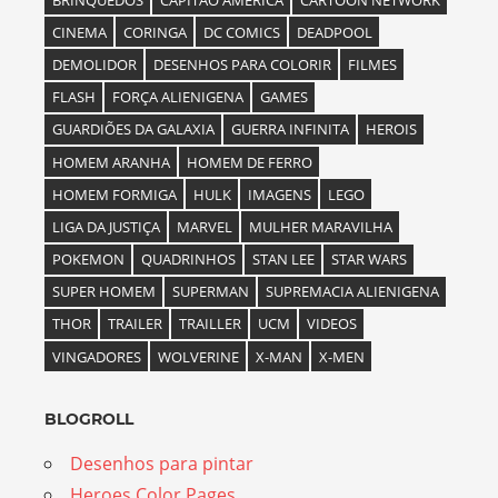
CINEMA
CORINGA
DC COMICS
DEADPOOL
DEMOLIDOR
DESENHOS PARA COLORIR
FILMES
FLASH
FORÇA ALIENIGENA
GAMES
GUARDIÕES DA GALAXIA
GUERRA INFINITA
HEROIS
HOMEM ARANHA
HOMEM DE FERRO
HOMEM FORMIGA
HULK
IMAGENS
LEGO
LIGA DA JUSTIÇA
MARVEL
MULHER MARAVILHA
POKEMON
QUADRINHOS
STAN LEE
STAR WARS
SUPER HOMEM
SUPERMAN
SUPREMACIA ALIENIGENA
THOR
TRAILER
TRAILLER
UCM
VIDEOS
VINGADORES
WOLVERINE
X-MAN
X-MEN
BLOGROLL
Desenhos para pintar
Heroes Color Pages