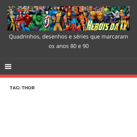
Skip
to
content
Quadrinhos, desenhos e séries que marcaram
Heróis
os anos 80 e 90
da
TV
–
TAG:
THOR
Quadrinhos
desenhos
e