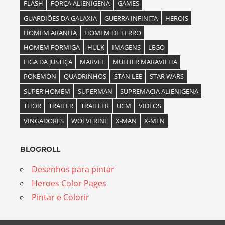
FLASH
FORÇA ALIENIGENA
GAMES
GUARDIÕES DA GALAXIA
GUERRA INFINITA
HEROIS
HOMEM ARANHA
HOMEM DE FERRO
HOMEM FORMIGA
HULK
IMAGENS
LEGO
LIGA DA JUSTIÇA
MARVEL
MULHER MARAVILHA
POKEMON
QUADRINHOS
STAN LEE
STAR WARS
SUPER HOMEM
SUPERMAN
SUPREMACIA ALIENIGENA
THOR
TRAILER
TRAILLER
UCM
VIDEOS
VINGADORES
WOLVERINE
X-MAN
X-MEN
BLOGROLL
Desenhos para pintar
Heroes Color Pages
Pintar e Colorir