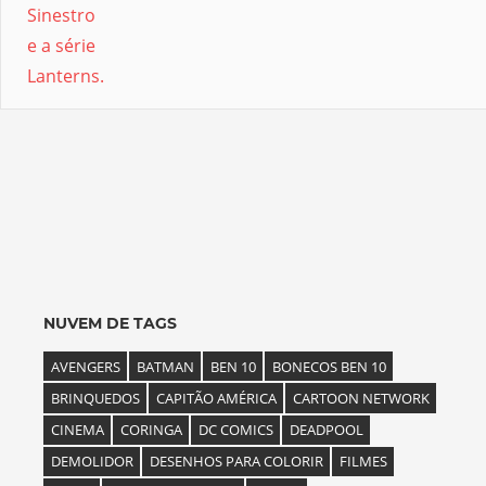
NUVEM DE TAGS
AVENGERS
BATMAN
BEN 10
BONECOS BEN 10
BRINQUEDOS
CAPITÃO AMÉRICA
CARTOON NETWORK
CINEMA
CORINGA
DC COMICS
DEADPOOL
DEMOLIDOR
DESENHOS PARA COLORIR
FILMES